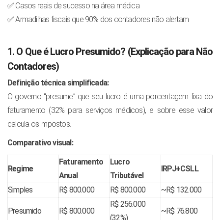
✅ Casos reais de sucesso na área médica
✅ Armadilhas fiscais que 90% dos contadores não alertam
1. O Que é Lucro Presumido? (Explicação para Não
Contadores)
Definição técnica simplificada:
O governo “presume” que seu lucro é uma porcentagem fixa do
faturamento (32% para serviços médicos), e sobre esse valor
calcula os impostos.
Comparativo visual:
Faturamento
Lucro
Regime
IRPJ+CSLL
Anual
Tributável
Simples
R$ 800.000
R$ 800.000
~R$ 132.000
R$ 256.000
Presumido
R$ 800.000
~R$ 76.800
(32%)