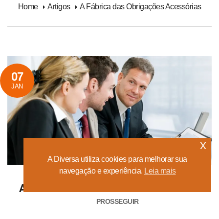
Home
Artigos
A Fábrica das Obrigações Acessórias
07
JAN
x
A Diversa utiliza cookies para melhorar sua
navegação e experiência.
Leia mais
A Fábrica das Obrigações Acessórias
PROSSEGUIR
Postado por Diversa Contabilidade
Em
Artigos